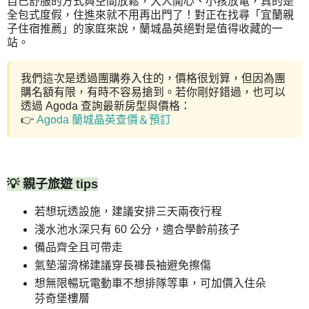
自己舒服的方式與空間放鬆，大人開心、小孩放電，真的是
全包式度假，住進來就不用再出門了！對正在找尋「宜蘭親
子住宿推薦」的家庭來說，蘭城晶英絕對是值得收藏的一
站。
我們這次是透過團購券入住的，價格很划算，但因為團
購名額有限，有時不容易搶到。若你剛好錯過，也可以
透過 Agoda 查詢最新房型與價格：
👉
Agoda 蘭城晶英查價＆預訂
💡 親子旅遊 tips
若想玩透設施，建議安排三天兩夜行程
淺水池水深只有 60 公分，適合學齡前孩子
備品齊全且可帶走
氣墊溜滑梯建議穿長褲長袖避免擦傷
想無限暢玩電動車不想排隊等車，可加價入住朵
芬奇堡樓層