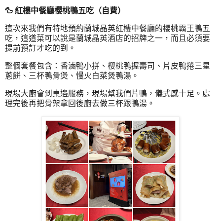
🦆 紅樓中餐廳櫻桃鴨五吃（自費）
這次來我們有特地預約蘭城晶英紅樓中餐廳的櫻桃霸王鴨五
吃，這道菜可以說是蘭城晶英酒店的招牌之一，而且必須要
提前預訂才吃的到。
整個套餐包含：香滷鴨小拼、櫻桃鴨握壽司、片皮鴨捲三星
蔥餅、三杯鴨骨煲、慢火白菜煲鴨湯。
現場大廚會到桌邊服務，現場幫我們片鴨，儀式感十足。處
理完後再把骨架拿回後廚去做三杯跟鴨湯。