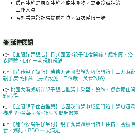
房內冰箱是環保冰箱不能冰食物，需要冷藏請洽
工作人員
若想看電影記得提前劃位，每次僅限一場
📚 延伸閱讀
👉
【宜蘭綠舞飯店】日式園區×親子住宿開箱！餵水豚、浴
衣體驗、DIY 一次玩好玩滿
👉
【花蓮親子飯店】瑞穗天合國際觀光酒店開箱｜三天兩夜
親子度假推薦（房型設施、三溫暖、美食攻略）
👉
桃園大溪威斯汀親子飯店推薦｜房型、設施、餐食實住開
箱心得
👉
【宜蘭親子住宿推薦】芯園我的夢中城堡開箱｜夢幻溜滑
梯房型×奢華早餐×獨棟空間超放電
👉
【埔心牧場牛仔星村】親子露營體驗開箱！住宿、動物餵
食、划船、BBQ 一次滿足