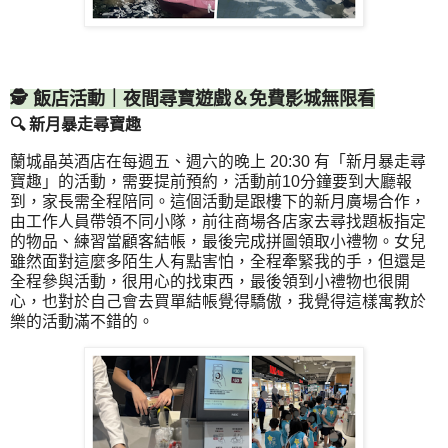
🕵️ 飯店活動｜夜間尋寶遊戲＆免費影城無限看
🔍 新月暴走尋寶趣
蘭城晶英酒店在每週五、週六的晚上 20:30 有「新月暴走尋
寶趣」的活動，需要提前預約，活動前10分鐘要到大廳報
到，家長需全程陪同。這個活動是跟樓下的新月廣場合作，
由工作人員帶領不同小隊，前往商場各店家去尋找題板指定
的物品、練習當顧客結帳，最後完成拼圖領取小禮物。女兒
雖然面對這麼多陌生人有點害怕，全程牽緊我的手，但還是
全程參與活動，很用心的找東西，最後領到小禮物也很開
心，也對於自己會去買單結帳覺得驕傲，我覺得這樣寓教於
樂的活動滿不錯的。