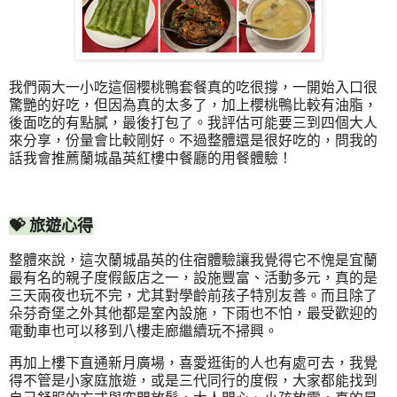
我們兩大一小吃這個櫻桃鴨套餐真的吃很撐，一開始入口很
驚艷的好吃，但因為真的太多了，加上櫻桃鴨比較有油脂，
後面吃的有點膩，最後打包了。我評估可能要三到四個大人
來分享，份量會比較剛好。不過整體還是很好吃的，問我的
話我會推薦蘭城晶英紅樓中餐廳的用餐體驗！
💝 旅遊心得
整體來說，這次蘭城晶英的住宿體驗讓我覺得它不愧是宜蘭
最有名的親子度假飯店之一，設施豐富、活動多元，真的是
三天兩夜也玩不完，尤其對學齡前孩子特別友善。而且除了
朵芬奇堡之外其他都是室內設施，下雨也不怕，最受歡迎的
電動車也可以移到八樓走廊繼續玩不掃興。
再加上樓下直通新月廣場，喜愛逛街的人也有處可去，我覺
得不管是小家庭旅遊，或是三代同行的度假，大家都能找到