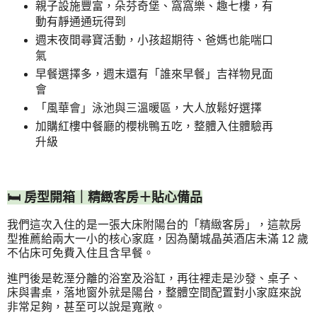
親子設施豐富，朵芬奇堡、窩窩樂、趣七樓，有
動有靜通通玩得到
週末夜間尋寶活動，小孩超期待、爸媽也能喘口
氣
早餐選擇多，週末還有「誰來早餐」吉祥物見面
會
「風華會」泳池與三溫暖區，大人放鬆好選擇
加購紅樓中餐廳的櫻桃鴨五吃，整體入住體驗再
升級
🛏 房型開箱｜精緻客房＋貼心備品
我們這次入住的是一張大床附陽台的「精緻客房」，這款房
型推薦給兩大一小的核心家庭，因為蘭城晶英酒店未滿 12 歲
不佔床可免費入住且含早餐。
進門後是乾溼分離的浴室及浴缸，再往裡走是沙發、桌子、
床與書桌，落地窗外就是陽台，整體空間配置對小家庭來說
非常足夠，甚至可以說是寬敞。